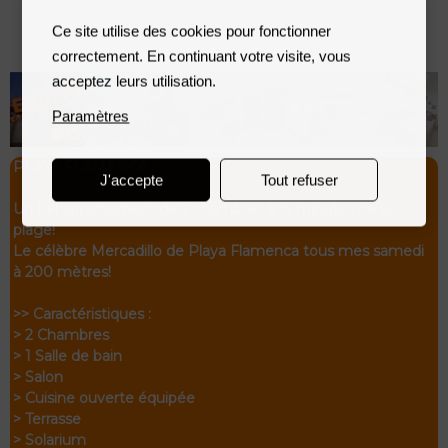
Ce site utilise des cookies pour fonctionner
correctement. En continuant votre visite, vous
acceptez leurs utilisation.
Paramètres
PLAYA FLAMENCA
J'accepte
Tout refuser
Un bel appartement de 2 chambres à 15 minutes de la
plage!
Le célèbre Mercadillo de Playa Flamenca tous mes samedi
à 200 mètres!
>> Caractéristiques :
> 2 Chambres
> 1 Salle de bain
> Salon
> Cuisine ouverte équipée
> Terrasse
> Solarium