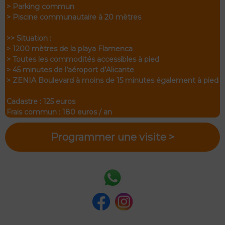
> Parking commun
> Piscine communautaire à 20 mètres
>> Situation :
> 1200 mètres de la playa Flamenca
> Toutes les commodités accessibles à pied
> 45 minutes de l’aéroport d’Alicante
> ZENIA Boulevard à moins de 15 minutes également à pied
Cadastre : 125 euros
Frais commun : 180 euros / an
Programmer une visite >