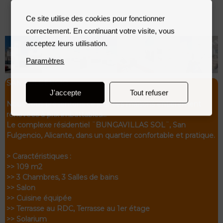
Ce site utilise des cookies pour fonctionner
correctement. En continuant votre visite, vous
acceptez leurs utilisation.
Paramètres
SAN FULGENCIO
J'accepte
Tout refuser
Nous vous présentons ce jour ces maisons entièrement
rénovées à prix imbattables…
Le complexe résidentiel ¨BUNGAVILLAS SOL¨, San
Fulgencio, Alicante, dans un quartier confortable et pratique.
> Caractéristiques :
>> 109 m2
>> 3 Chambres, 3 Salles de bains
>> Salon
>> Cuisine équipée
>> Terrasse au RDC, Terrasse au 1er étage
>> Solarium