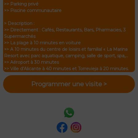
>> Parking privé
>> Piscine communautaire
> Description :
>> Directement : Cafés, Restaurants, Bars, Pharmacies, 3
Supermarchés
>> La plage à 10 minutes en voiture
>> A 10 minutes du centre de loisirs et familial « La Marina
Resort avec parc aquatique, camping, salle de sport, spa,…
>> Aéroport à 30 minutes
>> Ville d’Alicante à 40 minutes et Torrevieja à 20 minutes.
Programmer une visite >