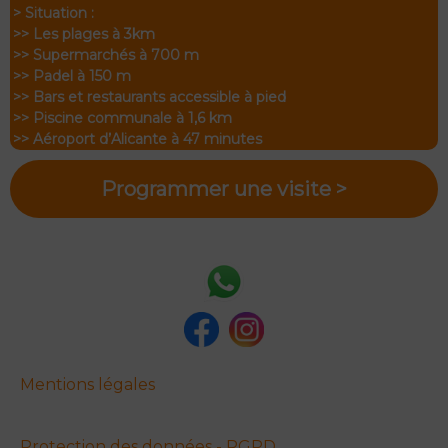
> Situation :
>> Les plages à 3km
>> Supermarchés à 700 m
>> Padel à 150 m
>> Bars et restaurants accessible à pied
>> Piscine communale à 1,6 km
>> Aéroport d’Alicante à 47 minutes
Programmer une visite >
Mentions légales
Protection des données - RGPD