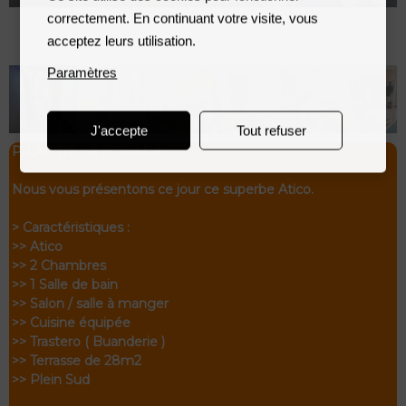
correctement. En continuant votre visite, vous
acceptez leurs utilisation.
Paramètres
J'accepte
Tout refuser
PILAR DE LA HORADA
Nous vous présentons ce jour ce superbe Atico.
> Caractéristiques :
>> Atico
>> 2 Chambres
>> 1 Salle de bain
>> Salon / salle à manger
>> Cuisine équipée
>> Trastero ( Buanderie )
>> Terrasse de 28m2
>> Plein Sud