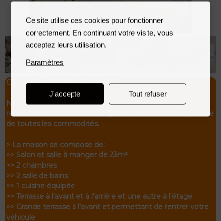
Ce site utilise des cookies pour fonctionner
correctement. En continuant votre visite, vous
acceptez leurs utilisation.
Paramètres
ORIHUELA COSTA – LOS ALTOS
J'accepte
Tout refuser
Nous vous présentons cette maison mitoyenne
récemment rénovée dans le quartier de Los Altos et proche
de toutes les commodités.
> La maison se compose de:
>> Salon et salle à manger de 23m²
>> 2 chambres
>> 2 salle de bains
>> 1 cuisine équipée
>> Terrasse à l'avant et à l'arrière et une autre à l'étage
>> Grande terrasse à l'avant et permettant de rentrer votre
véhicule