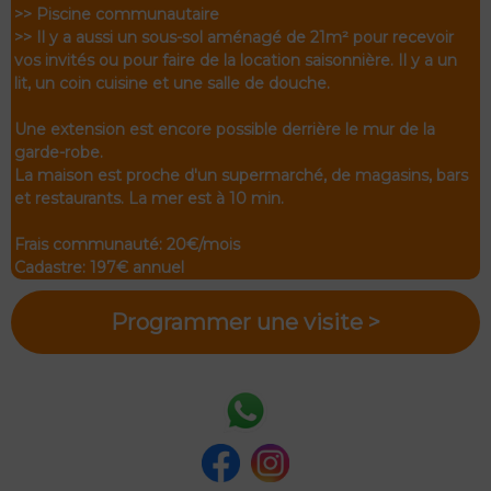
>> Piscine communautaire
>> Il y a aussi un sous-sol aménagé de 21m² pour recevoir
vos invités ou pour faire de la location saisonnière. Il y a un
lit, un coin cuisine et une salle de douche.
Une extension est encore possible derrière le mur de la
garde-robe.
La maison est proche d'un supermarché, de magasins, bars
et restaurants. La mer est à 10 min.
Frais communauté: 20€/mois
Cadastre: 197€ annuel
Programmer une visite >