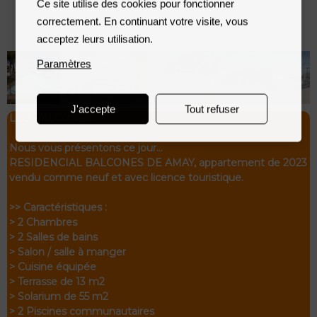
Ce site utilise des cookies pour fonctionner
correctement. En continuant votre visite, vous
acceptez leurs utilisation.
Paramètres
J'accepte
Tout refuser
LOS BALCONES
Nous vous présentons ce jour…
RESIDENCIAL BALCONES DE AMAY, appartement de 2023
vendu comme neuf et avec licence touristique.
>> Caractéristiques :
> 2 Chambres
> 2 Salles de bains
> Salon / salle à manger
> Cuisine équipée
> Terrasse de 13 m2
> Solarium de 55 m2
> 2 Piscines communautaires