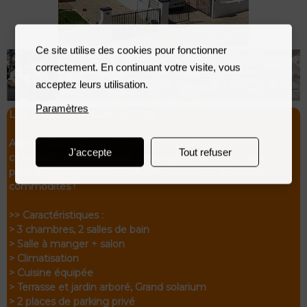
Ce site utilise des cookies pour fonctionner
correctement. En continuant votre visite, vous
acceptez leurs utilisation.
Paramètres
LOS DOLSES (VILLAMARTIN)
Aujourd’hui, nous vous présentons cette maison de 3
J'accepte
Tout refuser
chambres avec salon/salle à manger, solarium et grand
piscine communautaire, idéalement située, de toutes les
commodités !
>> Caractéristiques :
> 3 chambres, 2 salles de bain
> Salle à manger + salon
> Climatisation
> Cuisine équipée
> Terrasse et jardin arboré, Grand solarium
> 2 places de parking privé