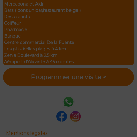
Mercadona et Aldi
Bars ( dont un bar/restaurant belge )
Restaurants
Coiffeur
Pharmacie
Banque
Centre commercial De la Fuente
Les plus belles plages à 4 km
Zenia Boulevard à 2,5 km
Aéroport d’Alicante á 45 minutes
Programmer une visite >
Mentions légales