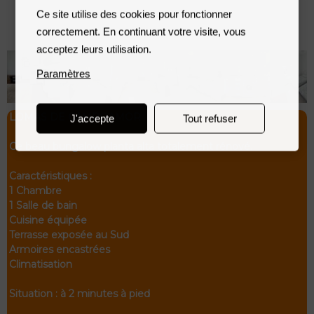
Ce site utilise des cookies pour fonctionner
correctement. En continuant votre visite, vous
acceptez leurs utilisation.
Paramètres
LOMAS DE CAMPOAMOR
J'accepte
Tout refuser
Ce beau bungalow planta alta totalement rénové.
Caractéristiques :
1 Chambre
1 Salle de bain
Cuisine équipée
Terrasse exposée au Sud
Armoires encastrées
Climatisation
Situation : à 2 minutes à pied